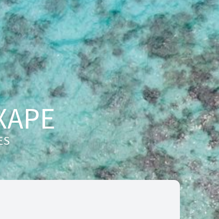
XAPE
ES