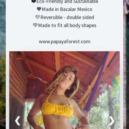
❤️Eco-Friendly and Sustainable
🧡Made in Bacalar Mexico
💛Reversible - double sided
💚Made to fit all body shapes
www.papayaforest.com
❮
❯