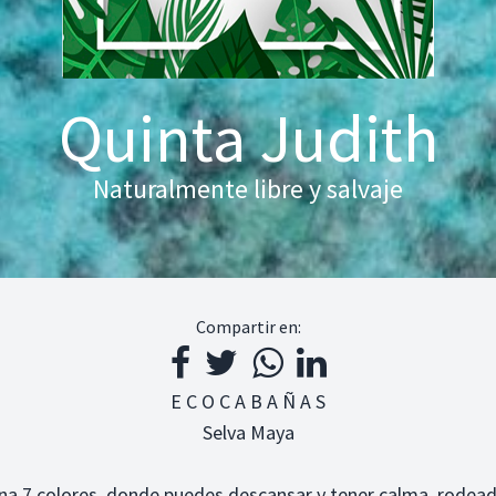
Quinta Judith
Naturalmente libre y salvaje
Compartir en:
E C O C A B A Ñ A S
Selva Maya
una 7 colores, donde puedes descansar y tener calma, rodeado